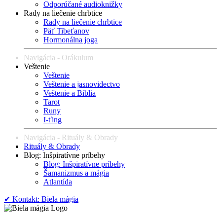
Odporúčané audioknižky
Rady na liečenie chrbtice
Rady na liečenie chrbtice
Päť Tibeťanov
Hormonálna joga
Navigácia - Orákulum
Veštenie
Veštenie
Veštenie a jasnovidectvo
Veštenie a Biblia
Tarot
Runy
I-ťing
Navigácia - Rituály & Obrady
Rituály & Obrady
Blog: Inšpiratívne príbehy
Blog: Inšpiratívne príbehy
Šamanizmus a mágia
Atlantída
✔︎ Kontakt: Biela mágia