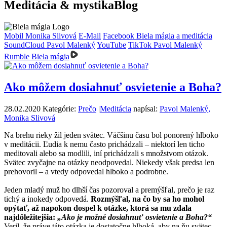
Meditácia & mystika
Blog
Mobil Monika Slivová
E-Mail
Facebook Biela mágia a meditácia
SoundCloud Pavol Malenký
YouTube
TikTok Pavol Malenký
Rumble Biela mágia
Ako môžem dosiahnuť osvietenie a Boha?
28.02.2020
Kategórie:
Prečo
|
Meditácia
napísal:
Pavol Malenký,
Monika Slivová
Na brehu rieky žil jeden svätec. Väčšinu času bol ponorený hlboko
v meditácii. Ľudia k nemu často prichádzali – niektorí len ticho
meditovali alebo sa modlili, iní prichádzali s množstvom otázok.
Svätec zvyčajne na otázky neodpovedal. Niekedy však predsa len
prehovoril – a vtedy odpovedal hlboko a podrobne.
Jeden mladý muž ho dlhší čas pozoroval a premýšľal, prečo je raz
tichý a inokedy odpovedá.
Rozmýšľal, na čo by sa ho mohol
opýtať, až napokon dospel k otázke, ktorá sa mu zdala
najdôležitejšia:
„Ako je možné dosiahnuť osvietenie a Boha?“
Veril, že práve táto otázka je dostatočne hlboká, aby na ňu svätec