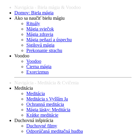
Navigácia - Biela mágia & Voodoo
Domov: Biela mágia
Ako sa naučiť bielu mágiu
Rituály
Mágia sviečok
Mágia zdravia
Mágia peňazí a úspechu
Sigilová mágia
Prekonanie strachu
Voodoo
Voodoo
Čierna mágia
Exorcizmus
Navigácia - Meditácia & Cvičenia
Meditácia
Meditácia
Meditácia s Vyšším Ja
Ochranná meditácia
Mágia lásky: Meditácia
Krátke meditácie
Duchovná inšpirácia
Duchovné filmy
Odporúčaná meditačná hudba