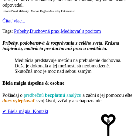
odpovedal.
Foto © Pavol Malenký I Marion Daghan-Malenky I Skúsenosti
Čítať viac...
Tags:
Príbehy
,
Duchovná prax
,
Meditovať s pocitom
Príbehy, podobenstvá & rozprávania z celého sveta. Krásna
inšpirácia, motivácia pre duchovnú prax a meditáciu.
Meditácia predstavuje metódu na prebudenie duchovna.
Duša je dokonalá a jej možnosti sú neobmedzené.
Skutočná moc je moc nad sebou samým.
Biela mágia
úspešne & osobne
Požiadaj o
predbežnú
bezplatnú
analýzu
a začni s jej pomocou ešte
dnes
vylepšovať
svoj život, vzťahy a sebapoznanie.
✔︎ Biela mágia: Kontakt