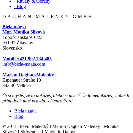
Rituály & Obrady
Blog
DAGHAN-MALENKY GMBH
Biela mágia
Mgr. Monika Slivová
Topoľčianska 916/23
951 97 Žitavany
Slovensko
Mobil: +421 902 734 483
info@biela-magia.com
Marion Daghan-Malenky
Espenauer Straße 10
342 46 Vellmar
Či si myslíš, že to dokážeš, alebo si myslíš, že to nedokážeš, v oboch
prípadoch máš pravdu. - Henry Ford
Biela mágia
Blog
© 2011–
Pavol Malenký I Marion Daghan-Malenky I Monika
Slivová I Skúsenosti I Magierin Damona