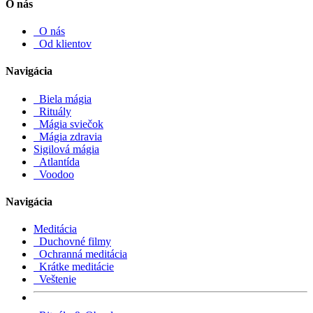
O nás
O nás
Od klientov
Navigácia
Biela mágia
Rituály
Mágia sviečok
Mágia zdravia
Sigilová mágia
Atlantída
Voodoo
Navigácia
Meditácia
Duchovné filmy
Ochranná meditácia
Krátke meditácie
Veštenie