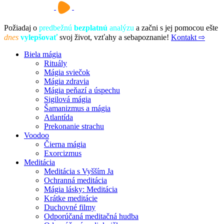
Požiadaj o
predbežnú
bezplatnú
analýzu
a začni s jej pomocou ešte
dnes
vylepšovať
svoj život, vzťahy a sebapoznanie!
Kontakt ⇨
Biela mágia
Rituály
Mágia sviečok
Mágia zdravia
Mágia peňazí a úspechu
Sigilová mágia
Šamanizmus a mágia
Atlantída
Prekonanie strachu
Voodoo
Čierna mágia
Exorcizmus
Meditácia
Meditácia s Vyšším Ja
Ochranná meditácia
Mágia lásky: Meditácia
Krátke meditácie
Duchovné filmy
Odporúčaná meditačná hudba