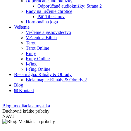
Odporúčané audioknižky
Odporúčané audioknižky: Strana 2
Rady na liečenie chrbtice
Päť Tibeťanov
Hormonálna joga
Veštenie
Veštenie a jasnovidectvo
Veštenie a Biblia
Tarot
Tarot Online
Runy
Runy Online
I-ťing
I-ťing Online
Biela mágia: Rituály & Obrady
Biela mágia: Rituály & Obrady 2
Blog
✉ Kontakt
Blog: meditácia a mystika
Duchovné krátke príbehy
NAVI