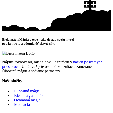
Biela mágia
Mágia v tebe – ako dostať svoju myseľ
pod kontrolu a odomknúť skryté sily.
Nájdite rovnováhu, mier a novú inšpiráciu v
našich posvätných
priestoroch
. U nás zažijete osobné konzultácie zamerané na
ľúbostnú mágiu a spájanie partnerov.
Naše služby
Ľúbostná mágia
Biela mágia - info
Ochranná mágia
Meditácia