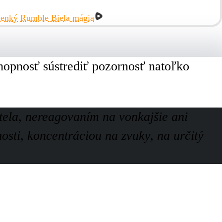
lenký
Rumble Biela mágia
chopnosť sústrediť pozornosť natoľko
ela, nereagovaním na vonkajšie ani
osti, koncentráciou na zvuky, na určitý