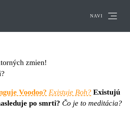
NAVI
útorných zmien!
i?
nguje Voodoo?
Existuje Boh?
Existujú
asleduje po smrti?
Čo je to meditácia?