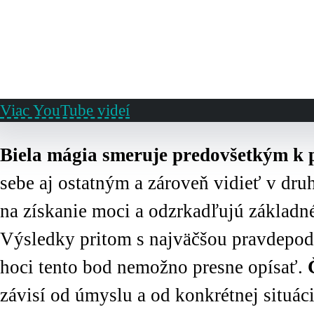
ATLANTÍDA
✔︎ Kontakt: Biela mágia
Viac YouTube videí
Biela mágia smeruje predovšetkým k 
sebe aj ostatným a zároveň vidieť v dru
na získanie moci a odzrkadľujú základné
predbežnú
bezplatnú
analýz
Výsledky pritom s najväčšou pravdepodo
Kontakt ⇨
hoci tento bod nemožno presne opísať.
závisí od úmyslu a od konkrétnej situáci