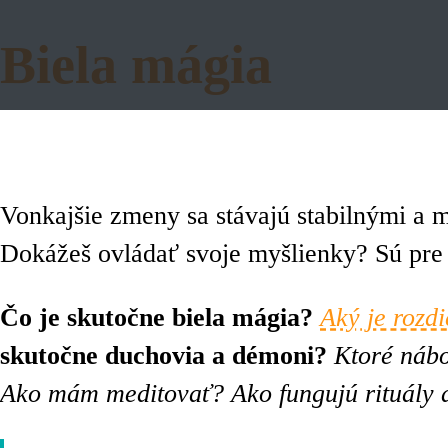
Biela mágia
Navigácia - Biela mágia & Voodoo
DOMOV: BIELA MÁGIA
Ako sa naučiť bielu mágiu
AKO SA NAUČIŤ BIELU MÁGIU
RITUÁLY
Vonkajšie zmeny sa stávajú stabilnými a 
MÁGIA SVIEČOK
Dokážeš ovládať svoje myšlienky? Sú pre t
MÁGIA ZDRAVIA
Čo je skutočne biela mágia?
Aký je rozd
MÁGIA PEŇAZÍ A ÚSPECHU
skutočne duchovia a démoni?
Ktoré nábo
SIGILOVÁ MÁGIA
Ako mám meditovať? Ako fungujú rituály a
PREKONANIE STRACHU