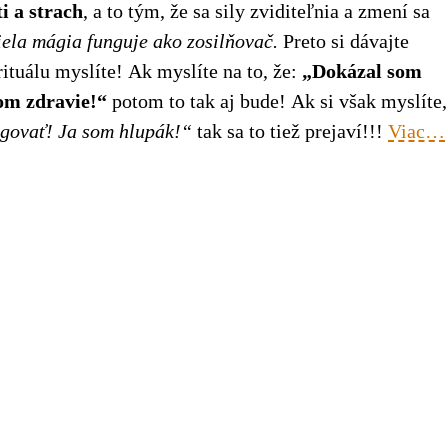
i a strach
, a to tým, že sa sily zviditeľnia a zmení sa
iela mágia funguje ako zosilňovač.
Preto si dávajte
rituálu myslíte! Ak myslíte na to, že:
„Dokázal som
som zdravie!“
potom to tak aj bude! Ak si však myslíte,
govať! Ja som hlupák!“
tak sa to tiež prejaví!!!
Viac…