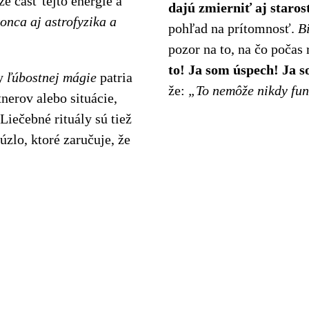
 časť tejto energie a
dajú zmierniť aj starost
onca aj astrofyzika a
pohľad na prítomnosť.
B
pozor na to, na čo počas 
to! Ja som úspech! Ja 
by
ľúbostnej mágie
patria
že:
„To nemôže nikdy fun
nerov alebo situácie,
Liečebné rituály sú tiež
zlo, ktoré zaručuje, že