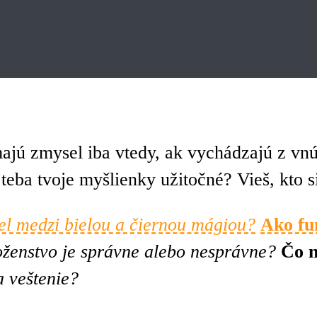
majú zmysel iba vtedy, ak vychádzajú z vn
eba tvoje myšlienky užitočné? Vieš, kto s
iel medzi bielou a čiernou mágiou?
Ako fu
ženstvo je správne alebo nesprávne?
Čo n
 veštenie?