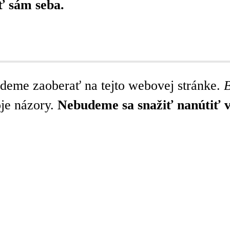
ť sám seba.
deme zaoberať na tejto webovej stránke.
B
je názory.
Nebudeme sa snažiť nanútiť 