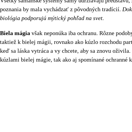
Všetky šamanské systémy samy udržiavajú predstavu, že
poznania by mala vychádzať z pôvodných tradícií.
Dok
biológia podporujú mýtický pohľad na svet.
Biela mágia
však neponúka iba ochranu. Rôzne podo
taktiež k bielej mágii, rovnako ako kúzlo rozchodu part
keď sa láska vytráca a vy chcete, aby sa znovu oživila. 
kúzlami bielej mágie, tak ako aj spomínané ochranné kú