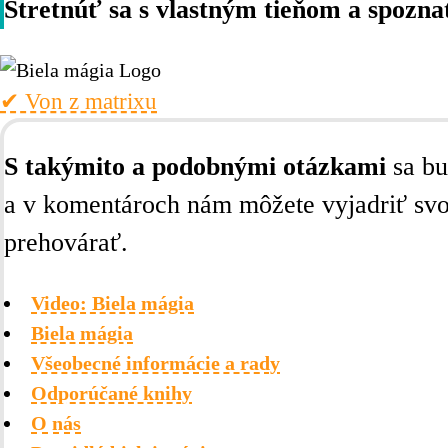
VOODOO
Stretnúť sa s vlastným tieňom a spozna
VOODOO
ČIERNA MÁGIA
✔︎ Von z matrixu
EXORCIZMUS
S takýmito a podobnými otázkami
sa bu
Navigácia - Meditácia & Cvičenia
a v komentároch nám môžete vyjadriť svo
MEDITÁCIA
prehovárať.
MEDITÁCIA
MEDITÁCIA S VYŠŠÍM JA
Video: Biela mágia
Biela mágia
OCHRANNÁ MEDITÁCIA
Všeobecné informácie a rady
MÁGIA LÁSKY: MEDITÁCIA
Odporúčané knihy
O nás
KRÁTKE MEDITÁCIE