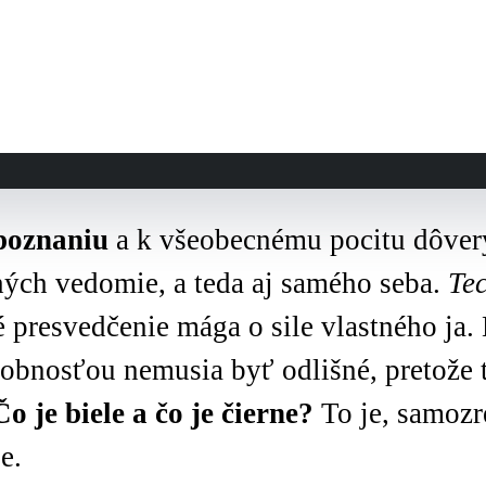
poznaniu
a k všeobecnému pocitu dôver
hých vedomie, a teda aj samého seba.
Tec
 presvedčenie mága o sile vlastného ja. 
u
dnes
vylepšo
bnosťou nemusia byť odlišné, pretože ti
Čo je biele a čo je čierne?
To je, samozr
e.