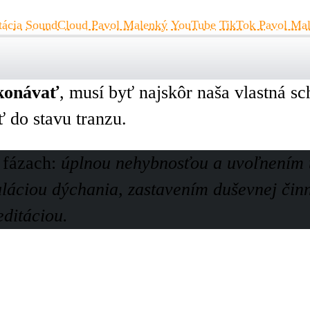
tácia
SoundCloud Pavol Malenký
YouTube
TikTok Pavol Ma
ykonávať
, musí byť najskôr naša vlastná s
 do stavu tranzu.
 fázach:
úplnou nehybnosťou a uvoľnením t
uláciou dýchania, zastavením duševnej činn
ditáciou.