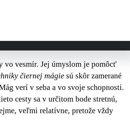
y vo vesmír. Jej úmyslom je pomôcť
hniky čiernej mágie
sú skôr zamerané
Mág verí v seba a vo svoje schopnosti.
vať
eto cesty sa v určitom bode stretnú,
ejme, veľmi relatívne, pretože vždy