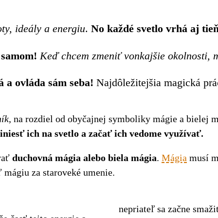
ty, ideály a energiu
.
No každé svetlo vrhá aj tieň
e samom!
Keď chcem zmeniť vonkajšie okolnosti, 
á a ovláda sám seba!
Najdôležitejšia magická prá
ník
, na rozdiel od obyčajnej symboliky mágie a bielej m
riniesť ich na svetlo a začať ich vedome využívať.
zvať
duchovná mágia alebo biela mágia
.
Mágia
musí ma
ť mágiu za staroveké umenie.
nepriateľ sa začne smažiť