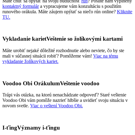
Máte chuť sa opýtať na svoju budúcnosť
rún
? Pošlite nám vyplnený
kontaktný formulár
a vypracujeme vám konzultáciu s použitím
runového orákula. Máte záujem opýtať sa niečo rún online?
Kliknite
TU.
Vykladanie kariet
Veštenie so žolíkovými kartami
Máte urobiť nejaké dôležité rozhodnutie alebo neviete, čo by ste
mali v súčasnej situácii robiť? Pomôžeme vám!
Viac na tému
vykladanie žolíkových kariet.
Voodoo Obi Orákulum
Veštenie voodoo
Trápi vás otázka, na ktorú nenachádzate odpoveď? Staré veštenie
Voodoo Obi vám pomôže nazrieť hlbšie a uvidieť svoju situáciu v
novom svetle.
Viac o veštení Voodoo Obi.
I-ťing
Významy i-ťingu