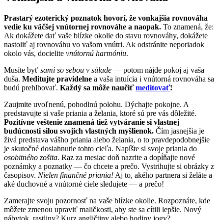
Prastarý ezoterický poznatok hovorí, že vonkajšia rovnováha
vedie ku väčšej vnútornej rovnováhe a naopak.
To znamená, že:
Ak dokážete dať vaše blízke okolie do stavu rovnováhy, dokážete
nastoliť aj rovnováhu vo vašom vnútri. Ak odstránite neporiadok
okolo vás, docielite
vnútornú harmóniu
.
Musíte byť
sami so sebou v súlade
— potom nájde pokoj aj vaša
duša.
Meditujte pravidelne
a vaša intuícia i vnútorná rovnováha sa
budú prehlbovať.
Každý sa môže naučiť
meditovať
!
Zaujmite uvoľnenú, pohodlnú polohu. Dýchajte pokojne. A
predstavujte si vaše priania a želania, ktoré sú pre vás dôležité.
Pozitívne veštenie znamená tiež vytváranie si vlastnej
budúcnosti silou svojich vlastných myšlienok.
Čím jasnejšia je
živá predstava vášho priania alebo želania, o to pravdepodobnejšie
je skutočné dosiahnutie tohto cieľa. Napíšte si svoje priania do
osobitného zošita
. Raz za mesiac doň nazrite a dopĺňajte nové
poznámky a poznatky — čo chcete a prečo. Vystrihujte si obrázky z
časopisov.
Nielen finančné priania!
Aj to, akého partnera si želáte a
aké duchovné a vnútorné ciele sledujete — a prečo!
Zamerajte svoju pozornosť na vaše blízke okolie. Rozpoznáte, kde
môžete zmenou upraviť maličkosti, aby ste sa cítili lepšie. Nový
nábytok, rastliny? Kurz angličtiny alebo hodiny jogy?