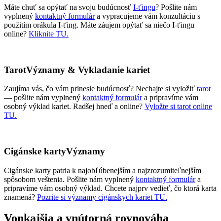
Máte chuť sa opýtať na svoju budúcnosť
I-ťingu
? Pošlite nám
vyplnený
kontaktný formulár
a vypracujeme vám konzultáciu s
použitím orákula I-ťing. Máte záujem opýtať sa niečo I-ťingu
online?
Kliknite TU.
Tarot
Významy & Vykladanie kariet
Zaujíma vás, čo vám prinesie budúcnosť? Nechajte si vyložiť
tarot
— pošlite nám vyplnený
kontaktný formulár
a pripravíme vám
osobný výklad kariet. Radšej hneď a online?
Vyložte si tarot online
TU.
Cigánske karty
Významy
Cigánske karty patria k najobľúbenejším a najzrozumiteľnejším
spôsobom veštenia. Pošlite nám vyplnený
kontaktný formulár
a
pripravíme vám osobný výklad. Chcete najprv vedieť, čo ktorá karta
znamená?
Pozrite si významy cigánskych kariet TU.
Vonkajšia
a vnútorná rovnováha