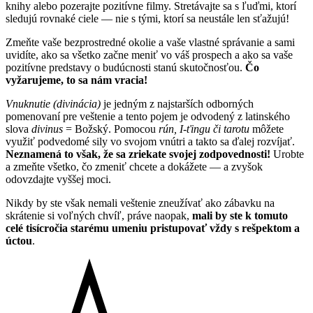
knihy alebo pozerajte pozitívne filmy. Stretávajte sa s ľuďmi, ktorí
sledujú rovnaké ciele — nie s tými, ktorí sa neustále len sťažujú!
Zmeňte vaše bezprostredné okolie a vaše vlastné správanie a sami
uvidíte, ako sa všetko začne meniť vo váš prospech a ako sa vaše
pozitívne predstavy o budúcnosti stanú skutočnosťou.
Čo
vyžarujeme, to sa nám vracia!
Vnuknutie (divinácia)
je jedným z najstarších odborných
pomenovaní pre veštenie a tento pojem je odvodený z latinského
slova
divinus
= Božský. Pomocou
rún, I-ťingu či tarotu
môžete
využiť podvedomé sily vo svojom vnútri a takto sa ďalej rozvíjať.
Neznamená to však, že sa zriekate svojej zodpovednosti!
Urobte
a zmeňte všetko, čo zmeniť chcete a dokážete — a zvyšok
odovzdajte vyššej moci.
Nikdy by ste však nemali veštenie zneužívať ako zábavku na
skrátenie si voľných chvíľ, práve naopak,
mali by ste k tomuto
celé tisícročia starému umeniu pristupovať vždy s rešpektom a
úctou
.