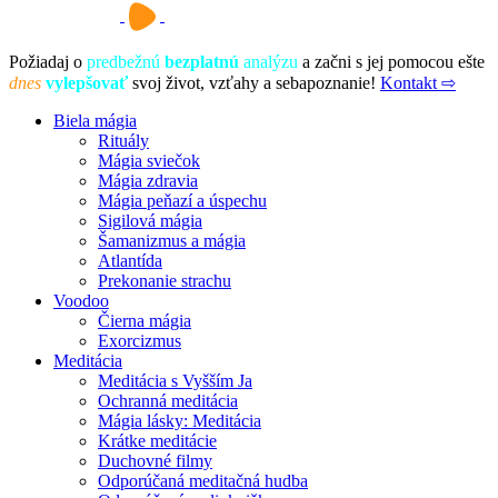
Požiadaj o
predbežnú
bezplatnú
analýzu
a začni s jej pomocou ešte
dnes
vylepšovať
svoj život, vzťahy a sebapoznanie!
Kontakt ⇨
Biela mágia
Rituály
Mágia sviečok
Mágia zdravia
Mágia peňazí a úspechu
Sigilová mágia
Šamanizmus a mágia
Atlantída
Prekonanie strachu
Voodoo
Čierna mágia
Exorcizmus
Meditácia
Meditácia s Vyšším Ja
Ochranná meditácia
Mágia lásky: Meditácia
Krátke meditácie
Duchovné filmy
Odporúčaná meditačná hudba