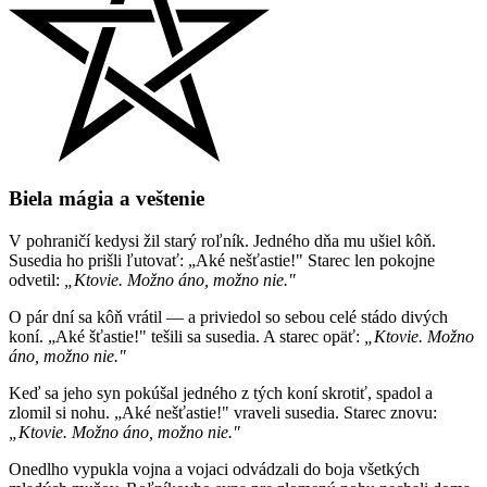
Biela mágia
a veštenie
V pohraničí kedysi žil starý roľník. Jedného dňa mu ušiel kôň.
Susedia ho prišli ľutovať: „Aké nešťastie!" Starec len pokojne
odvetil:
„Ktovie. Možno áno, možno nie."
O pár dní sa kôň vrátil — a priviedol so sebou celé stádo divých
koní. „Aké šťastie!" tešili sa susedia. A starec opäť:
„Ktovie. Možno
áno, možno nie."
Keď sa jeho syn pokúšal jedného z tých koní skrotiť, spadol a
zlomil si nohu. „Aké nešťastie!" vraveli susedia. Starec znovu:
„Ktovie. Možno áno, možno nie."
Onedlho vypukla vojna a vojaci odvádzali do boja všetkých