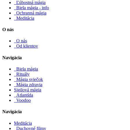
Ľúbostná mágia
Biela mágia - info
Ochranná mágia
Meditácia
O nás
O nás
Od klientov
Navigácia
Biela mágia
Rituály
Mágia sviečok
Mágia zdravia
Sigilová mágia
Atlantída
Voodoo
Navigácia
Meditácia
Duchovné filmy