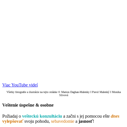
Viac YouTube videí
Všetky fotografie a ilustrácie na tejto stránke © Marion Daghan-Malenky I Pavol Malenký I Monika
Slivová
Veštenie
úspešne & osobne
Požiadaj o
vešteckú konzultáciu
a začni s jej pomocou ešte
dnes
vylepšovať
svoju pohodu,
sebavedomie
a
jasnosť
!