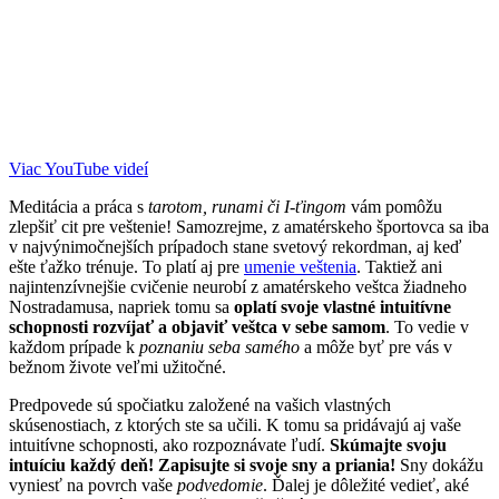
Viac YouTube videí
Meditácia a práca s
tarotom, runami či I-ťingom
vám pomôžu
zlepšiť cit pre veštenie! Samozrejme, z amatérskeho športovca sa iba
v najvýnimočnejších prípadoch stane svetový rekordman, aj keď
ešte ťažko trénuje. To platí aj pre
umenie veštenia
. Taktiež ani
najintenzívnejšie cvičenie neurobí z amatérskeho veštca žiadneho
Nostradamusa, napriek tomu sa
oplatí svoje vlastné intuitívne
schopnosti rozvíjať a objaviť veštca v sebe samom
. To vedie v
každom prípade k
poznaniu seba samého
a môže byť pre vás v
bežnom živote veľmi užitočné.
Predpovede sú spočiatku založené na vašich vlastných
skúsenostiach, z ktorých ste sa učili. K tomu sa pridávajú aj vaše
intuitívne schopnosti, ako rozpoznávate ľudí.
Skúmajte svoju
intuíciu každý deň!
Zapisujte si svoje sny a priania!
Sny dokážu
vyniesť na povrch vaše
podvedomie
. Ďalej je dôležité vedieť, aké