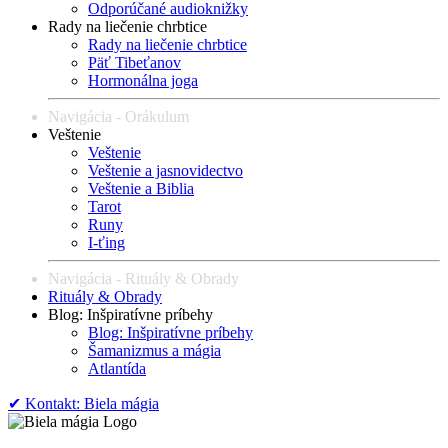
Odporúčané audioknižky
Rady na liečenie chrbtice
Rady na liečenie chrbtice
Päť Tibeťanov
Hormonálna joga
Navigácia - Orákulum
Veštenie
Veštenie
Veštenie a jasnovidectvo
Veštenie a Biblia
Tarot
Runy
I-ťing
Navigácia - Rituály & Obrady
Rituály & Obrady
Blog: Inšpiratívne príbehy
Blog: Inšpiratívne príbehy
Šamanizmus a mágia
Atlantída
✔︎ Kontakt: Biela mágia