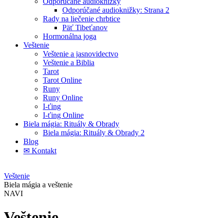
Odporúčané audioknižky
Odporúčané audioknižky: Strana 2
Rady na liečenie chrbtice
Päť Tibeťanov
Hormonálna joga
Veštenie
Veštenie a jasnovidectvo
Veštenie a Biblia
Tarot
Tarot Online
Runy
Runy Online
I-ťing
I-ťing Online
Biela mágia: Rituály & Obrady
Biela mágia: Rituály & Obrady 2
Blog
✉ Kontakt
Veštenie
Biela mágia a veštenie
NAVI
Veštenie