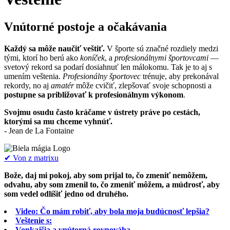
Vnútorné postoje a očakávania
Každý sa môže naučiť veštiť.
V športe sú značné rozdiely medzi
tými, ktorí ho berú ako
koníček
, a
profesionálnymi športovcami
—
svetový rekord sa podarí dosiahnuť len málokomu. Tak je to aj s
umením veštenia.
Profesionálny športovec
trénuje, aby prekonával
rekordy, no aj
amatér
môže cvičiť, zlepšovať svoje schopnosti a
postupne sa približovať k profesionálnym výkonom
.
Svojmu osudu často kráčame v ústrety práve po cestách,
ktorými sa mu chceme vyhnúť.
- Jean de La Fontaine
✔︎ Von z matrixu
Bože, daj mi pokoj, aby som prijal to, čo zmeniť nemôžem,
odvahu, aby som zmenil to, čo zmeniť môžem, a múdrosť, aby
som vedel odlíšiť jedno od druhého.
Video: Čo mám robiť, aby bola moja budúcnosť lepšia?
Veštenie s:
Vonkajšia a vnútorná rovnováha