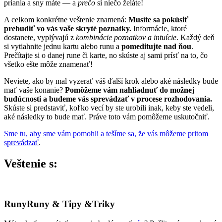
priania a sny máte — a
prečo
si niečo želáte!
A celkom konkrétne veštenie znamená:
Musíte sa pokúsiť
prebudiť vo vás vaše skryté poznatky.
Informácie, ktoré
dostanete, vyplývajú z
kombinácie poznatkov a intuície
. Každý deň
si vytiahnite jednu kartu alebo runu a
pomeditujte nad ňou
.
Prečítajte si o danej rune či karte, no skúste aj sami prísť na to, čo
všetko ešte môže znamenať!
Neviete, ako by mal vyzerať váš ďalší krok alebo aké následky bude
mať vaše konanie?
Pomôžeme vám nahliadnuť do možnej
budúcnosti a budeme vás sprevádzať v procese rozhodovania.
Skúste si predstaviť, koľko vecí by ste urobili inak, keby ste vedeli,
aké následky to bude mať. Práve toto vám pomôžeme uskutočniť.
Sme tu, aby sme vám pomohli a tešíme sa, že vás môžeme pritom
sprevádzať
.
Veštenie
s:
Runy
Runy & Tipy &Triky