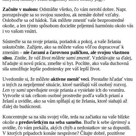
Začnite v malom:
Odstráňte všetko, čo vám nerobí dobre. Napr.
porozprávajte sa so svojou susedou, ak nemáte dobré vzťahy.
Osloboďte sa od hádok. Tak môžete zmeniť vaše bezprostredné
okolie, a len týmto spôsobom docielite príjemnú harmóniu okolo vás
i vo vašom vnútri.
Sústreďte sa na svoje priania, poriadok a pokoj, a vaše želania
uskutočnite. Zažijete, ako sa môžete vašou vôľou dopracovať k
zmenám –
nie čarami a čarovnou paličkou, ale svojou vlastnou
silou
. Zistíte, že
váš život môžete sami zmeniť
. Vzdelávajte sa ďalej,
hľadajte si novú prácu, zmeňte si byt. Pocítite, ako vaša duchovná
sila umožňuje lepšie podmienky pre váš lepší život.
Uvedomíte si, že môžete
aktívne meniť veci
. Prestaňte hľadať vinu
u iných za nepríjemné situácie, ktoré narúšajú váš osobný rozvoj.
Len vy sami
upevňujete svoje priania a vysielate ich do vesmíru.
Vytvoríte si tak celkom osobné prostredie podľa vašich prianí a
želaní a uvidíte, ako sa vám spĺňajú aj tie želania, ktoré siahajú až
ďalej do budúcnosti.
Koncentrujte sa na silu svojej vôle, teda na začiatku na vaše blízke
okolie a
predovšetkým na seba samého
. Buďte k sebe
úprimný
a
uvidíte, čo vám prekáža, akých chýb a nedostatkov ste sa dopustili.
V ktorých prípadoch konáte nesprávne? Čítajte dobré, pozitívne