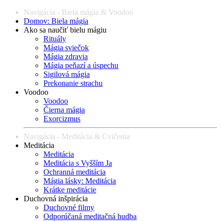
Navigácia - Biela mágia & Voodoo
Domov: Biela mágia
Ako sa naučiť bielu mágiu
Rituály
Mágia sviečok
Mágia zdravia
Mágia peňazí a úspechu
Sigilová mágia
Prekonanie strachu
Voodoo
Voodoo
Čierna mágia
Exorcizmus
Navigácia - Meditácia & Cvičenia
Meditácia
Meditácia
Meditácia s Vyšším Ja
Ochranná meditácia
Mágia lásky: Meditácia
Krátke meditácie
Duchovná inšpirácia
Duchovné filmy
Odporúčaná meditačná hudba