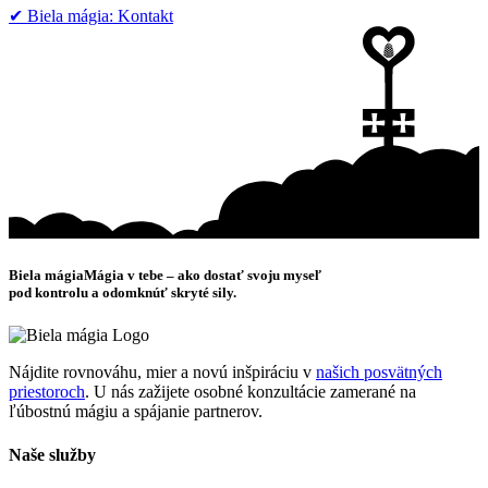
✔︎ Biela mágia: Kontakt
Biela mágia
Mágia v tebe – ako dostať svoju myseľ
pod kontrolu a odomknúť skryté sily.
Nájdite rovnováhu, mier a novú inšpiráciu v
našich posvätných
priestoroch
. U nás zažijete osobné konzultácie zamerané na
ľúbostnú mágiu a spájanie partnerov.
Naše služby