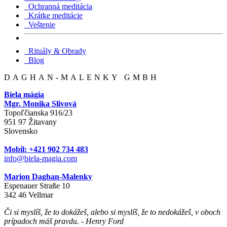
Ochranná meditácia
Krátke meditácie
Veštenie
Rituály & Obrady
Blog
DAGHAN-MALENKY GMBH
Biela mágia
Mgr. Monika Slivová
Topoľčianska 916/23
951 97 Žitavany
Slovensko
Mobil: +421 902 734 483
info@biela-magia.com
Marion Daghan-Malenky
Espenauer Straße 10
342 46 Vellmar
Či si myslíš, že to dokážeš, alebo si myslíš, že to nedokážeš, v oboch
prípadoch máš pravdu. - Henry Ford