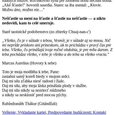
mladých mužov. Roľníkovho syna pre zlomenú nohu nechali doma.
„Aké šťastie!" hovorili susedia. Starec sa iba usmial:
„Ktovie.
Možno áno, možno nie…"
Nešťastie sa mení na šťastie a šťastie na nešťastie — a nikto
nedovidí, kam to celé smeruje.
Staré taoistické podobenstvo (zo zbierky Chuaj-nan-c')
„Všetko, čo je v súlade s tebou, Vesmír, je v súlade aj so mnou. Nič
mi nepríde priskoro ani prineskoro, ak to prichádza v pravý čas pre
teba. Všetko, čo prinášajú tvoje ročné obdobia, je pre mňa darom. Z
teba pochádza všetko, v tebe je všetko a do teba sa všetko vracia."
Marcus Aurelius (Hovory k sebe)
Toto je moja modlitba k tebe, Pane:
zasiahni samý koreň biedy v mojom srdci.
Daj mi silu zľahka niesť radosti i žiale.
Daj mi silu, aby moja láska prinášala plody v službe.
Daj mi silu nikdy sa nezriecť núdzneho
a nikdy sa neskloniť pred mocou pýchy.
Rabíndranáth Thákur (Gitándžali)
Veštenie, Vykladanie kariet, Predpovedanie budúcnosti: Kontakt