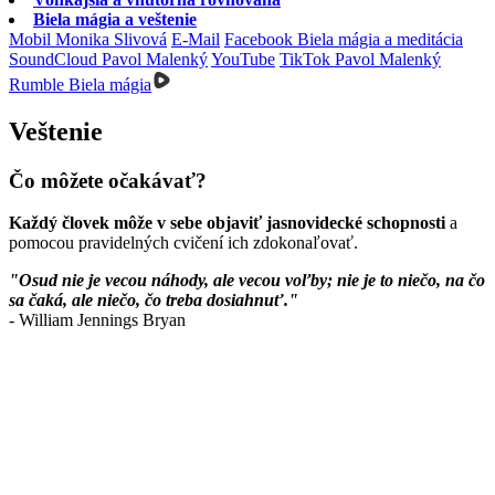
Biela mágia a veštenie
Mobil Monika Slivová
E-Mail
Facebook Biela mágia a meditácia
SoundCloud Pavol Malenký
YouTube
TikTok Pavol Malenký
Rumble Biela mágia
Veštenie
Čo môžete očakávať?
Každý človek môže v sebe objaviť jasnovidecké schopnosti
a
pomocou pravidelných cvičení ich zdokonaľovať.
"Osud nie je vecou náhody, ale vecou voľby; nie je to niečo, na čo
sa čaká, ale niečo, čo treba dosiahnuť."
- William Jennings Bryan